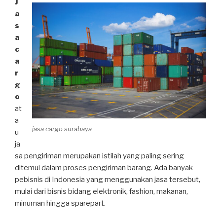
J
a
s
a
c
a
r
g
o
at
a
jasa cargo surabaya
u
ja
sa pengiriman merupakan istilah yang paling sering
ditemui dalam proses pengiriman barang. Ada banyak
pebisnis di Indonesia yang menggunakan jasa tersebut,
mulai dari bisnis bidang elektronik, fashion, makanan,
minuman hingga sparepart.