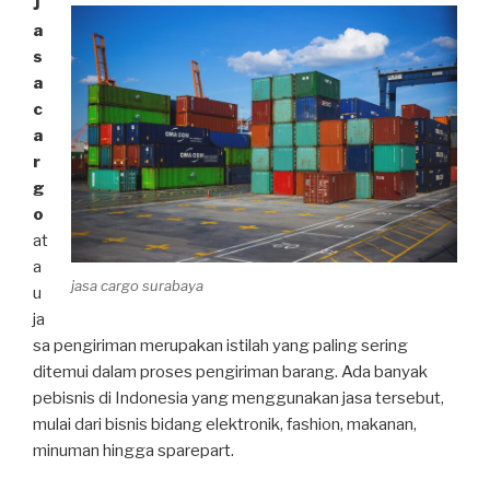
J
a
s
a
c
a
r
g
o
at
a
jasa cargo surabaya
u
ja
sa pengiriman merupakan istilah yang paling sering
ditemui dalam proses pengiriman barang. Ada banyak
pebisnis di Indonesia yang menggunakan jasa tersebut,
mulai dari bisnis bidang elektronik, fashion, makanan,
minuman hingga sparepart.