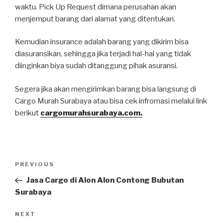
waktu. Pick Up Request dimana perusahan akan
menjemput barang dari alamat yang ditentukan.
Kemudian insurance adalah barang yang dikirim bisa
diasuransikan, sehingga jika terjadi hal-hal yang tidak
diinginkan biya sudah ditanggung pihak asuransi.
Segera jika akan mengirimkan barang bisa langsung di
Cargo Murah Surabaya atau bisa cek infromasi melalui link
berikut
cargomurahsurabaya.com.
Post
PREVIOUS
Previous
navigation
Post
Jasa Cargo di Alon Alon Contong Bubutan
Surabaya
NEXT
Next