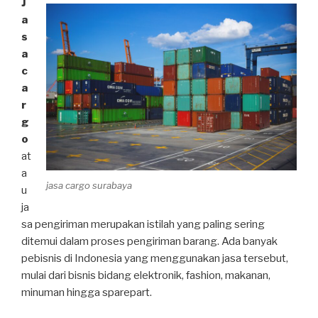
J
a
s
a
c
a
r
g
o
at
a
jasa cargo surabaya
u
ja
sa pengiriman merupakan istilah yang paling sering
ditemui dalam proses pengiriman barang. Ada banyak
pebisnis di Indonesia yang menggunakan jasa tersebut,
mulai dari bisnis bidang elektronik, fashion, makanan,
minuman hingga sparepart.