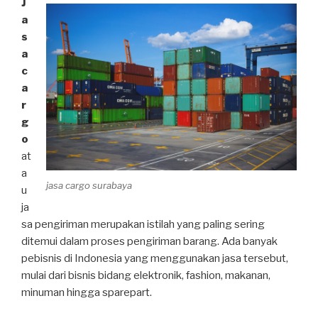
J
a
s
a
c
a
r
g
o
at
a
jasa cargo surabaya
u
ja
sa pengiriman merupakan istilah yang paling sering
ditemui dalam proses pengiriman barang. Ada banyak
pebisnis di Indonesia yang menggunakan jasa tersebut,
mulai dari bisnis bidang elektronik, fashion, makanan,
minuman hingga sparepart.