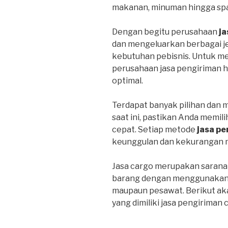
makanan, minuman hingga spa
Dengan begitu perusahaan
ja
dan mengeluarkan berbagai j
kebutuhan pebisnis. Untuk m
perusahaan jasa pengiriman 
optimal.
Terdapat banyak pilihan dan 
saat ini, pastikan Anda memil
cepat. Setiap metode
jasa pe
keunggulan dan kekurangan 
Jasa cargo merupakan sarana
barang dengan menggunakan tr
maupaun pesawat. Berikut ak
yang dimiliki jasa pengiriman 