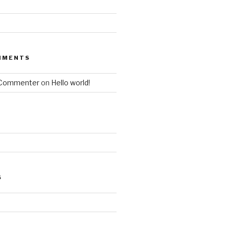
MMENTS
 Commenter
on
Hello world!
S
d