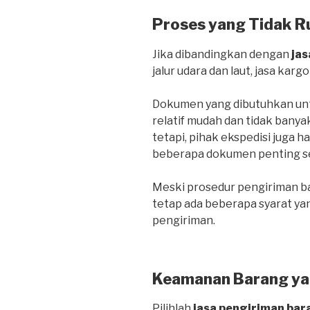
Proses yang Tidak R
Jika dibandingkan dengan
jas
jalur udara dan laut, jasa kargo
Dokumen yang dibutuhkan untu
relatif mudah dan tidak banya
tetapi, pihak ekspedisi juga 
beberapa dokumen penting sepe
Meski prosedur pengiriman bar
tetap ada beberapa syarat ya
pengiriman.
Keamanan Barang ya
Pilihlah
jasa pengiriman bar