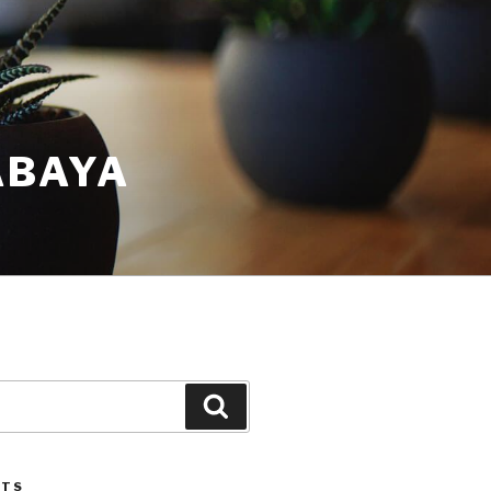
ABAYA
STS