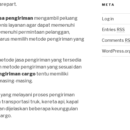
repart.
META
sa pengiriman
mengambil peluang
Log in
enis layanan agar dapat memenuhi
Entries
RSS
emenuhi permintaan pelanggan,
harus memilih metode pengiriman yang
Comments
R
WordPress.or
metode jasa pengiriman yang tersedia
ih metode pengiriman yang sesuai dan
ngiriman cargo
tentu memiliki
masing-masing.
 yang melayani proses pengiriman
ansportasi truk, kereta api, kapal
an dijelaskan beberapa keunggulan
cargo.