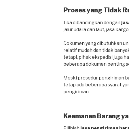
Proses yang Tidak R
Jika dibandingkan dengan
jas
jalur udara dan laut, jasa kargo
Dokumen yang dibutuhkan untu
relatif mudah dan tidak banya
tetapi, pihak ekspedisi juga 
beberapa dokumen penting sepe
Meski prosedur pengiriman bar
tetap ada beberapa syarat ya
pengiriman.
Keamanan Barang ya
Pilihlah
jasa pengiriman bar