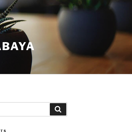
ABAYA
STS