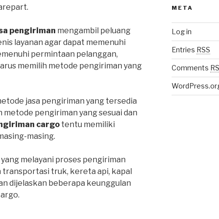
repart.
META
sa pengiriman
mengambil peluang
Log in
enis layanan agar dapat memenuhi
Entries
RSS
emenuhi permintaan pelanggan,
harus memilih metode pengiriman yang
Comments
R
WordPress.or
metode jasa pengiriman yang tersedia
ih metode pengiriman yang sesuai dan
ngiriman cargo
tentu memiliki
masing-masing.
 yang melayani proses pengiriman
ansportasi truk, kereta api, kapal
an dijelaskan beberapa keunggulan
cargo.