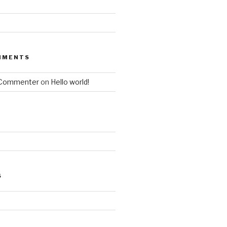
MMENTS
 Commenter
on
Hello world!
S
d