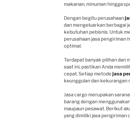
makanan, minuman hingga spa
Dengan begitu perusahaan
ja
dan mengeluarkan berbagai j
kebutuhan pebisnis. Untuk m
perusahaan jasa pengiriman 
optimal.
Terdapat banyak pilihan dan 
saat ini, pastikan Anda memil
cepat. Setiap metode
jasa pe
keunggulan dan kekurangan 
Jasa cargo merupakan sarana
barang dengan menggunakan tr
maupaun pesawat. Berikut ak
yang dimiliki jasa pengiriman 