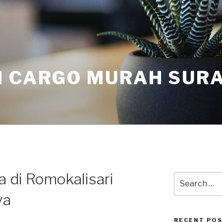
I CARGO MURAH SUR
a di Romokalisari
ya
RECENT PO