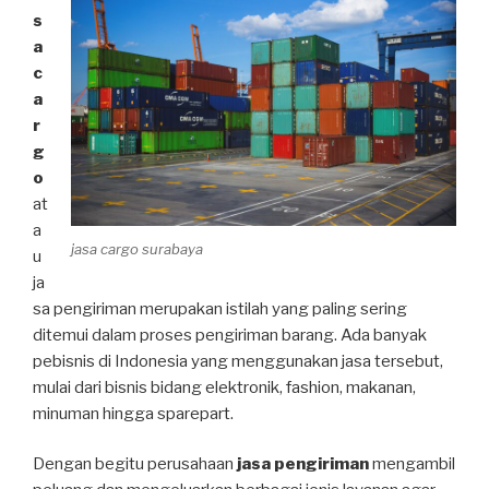
s
a
c
a
r
g
o
at
a
jasa cargo surabaya
u
ja
sa pengiriman merupakan istilah yang paling sering
ditemui dalam proses pengiriman barang. Ada banyak
pebisnis di Indonesia yang menggunakan jasa tersebut,
mulai dari bisnis bidang elektronik, fashion, makanan,
minuman hingga sparepart.
Dengan begitu perusahaan
jasa pengiriman
mengambil