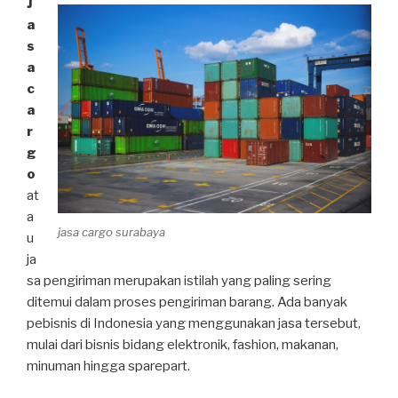
J
a
s
a
c
a
r
g
o
at
a
jasa cargo surabaya
u
ja
sa pengiriman merupakan istilah yang paling sering
ditemui dalam proses pengiriman barang. Ada banyak
pebisnis di Indonesia yang menggunakan jasa tersebut,
mulai dari bisnis bidang elektronik, fashion, makanan,
minuman hingga sparepart.