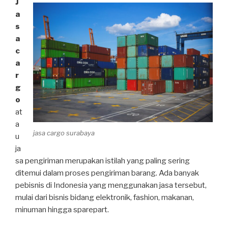
J
a
s
a
c
a
r
g
o
at
a
jasa cargo surabaya
u
ja
sa pengiriman merupakan istilah yang paling sering
ditemui dalam proses pengiriman barang. Ada banyak
pebisnis di Indonesia yang menggunakan jasa tersebut,
mulai dari bisnis bidang elektronik, fashion, makanan,
minuman hingga sparepart.