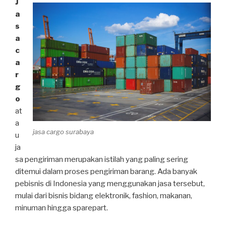
J
a
s
a
c
a
r
g
o
at
a
jasa cargo surabaya
u
ja
sa pengiriman merupakan istilah yang paling sering
ditemui dalam proses pengiriman barang. Ada banyak
pebisnis di Indonesia yang menggunakan jasa tersebut,
mulai dari bisnis bidang elektronik, fashion, makanan,
minuman hingga sparepart.