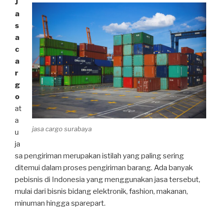
J
a
s
a
c
a
r
g
o
at
a
jasa cargo surabaya
u
ja
sa pengiriman merupakan istilah yang paling sering
ditemui dalam proses pengiriman barang. Ada banyak
pebisnis di Indonesia yang menggunakan jasa tersebut,
mulai dari bisnis bidang elektronik, fashion, makanan,
minuman hingga sparepart.