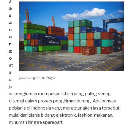
J
a
s
a
c
a
r
g
o
at
a
jasa cargo surabaya
u
ja
sa pengiriman merupakan istilah yang paling sering
ditemui dalam proses pengiriman barang. Ada banyak
pebisnis di Indonesia yang menggunakan jasa tersebut,
mulai dari bisnis bidang elektronik, fashion, makanan,
minuman hingga sparepart.