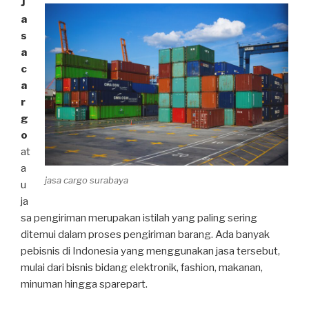
J
a
s
a
c
a
r
g
o
at
a
jasa cargo surabaya
u
ja
sa pengiriman merupakan istilah yang paling sering
ditemui dalam proses pengiriman barang. Ada banyak
pebisnis di Indonesia yang menggunakan jasa tersebut,
mulai dari bisnis bidang elektronik, fashion, makanan,
minuman hingga sparepart.