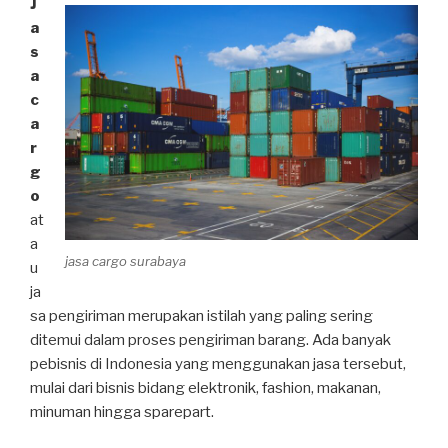
J
a
s
a
c
a
r
g
o
at
a
jasa cargo surabaya
u
ja
sa pengiriman merupakan istilah yang paling sering
ditemui dalam proses pengiriman barang. Ada banyak
pebisnis di Indonesia yang menggunakan jasa tersebut,
mulai dari bisnis bidang elektronik, fashion, makanan,
minuman hingga sparepart.