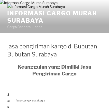
Skip
to
INFORMASI CARGO MURAH
content
SURABAYA
Cargo Bandara Juanda
jasa pengiriman kargo di Bubutan
Bubutan Surabaya
Keunggulan yang Dimiliki Jasa
Pengiriman Cargo
J
jasa cargo surabaya
a
s