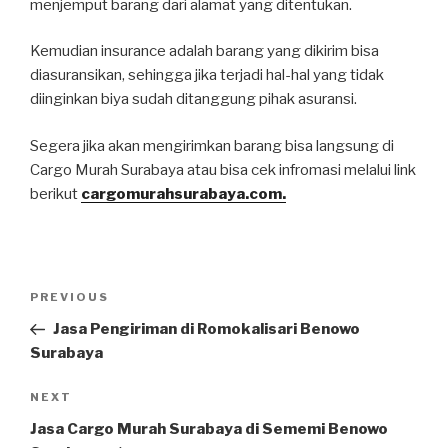
menjemput barang dari alamat yang ditentukan.
Kemudian insurance adalah barang yang dikirim bisa
diasuransikan, sehingga jika terjadi hal-hal yang tidak
diinginkan biya sudah ditanggung pihak asuransi.
Segera jika akan mengirimkan barang bisa langsung di
Cargo Murah Surabaya atau bisa cek infromasi melalui link
berikut
cargomurahsurabaya.com.
Post
PREVIOUS
Previous
navigation
Post
Jasa Pengiriman di Romokalisari Benowo
Surabaya
NEXT
Next
Post
Jasa Cargo Murah Surabaya di Sememi Benowo