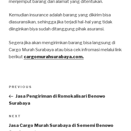
menjemput barang dari alamat yang ditentukan.
Kemudian insurance adalah barang yang dikirim bisa
diasuransikan, sehingga jika terjadi hal-hal yang tidak
diinginkan biya sudah ditanggung pihak asuransi.
Segera jika akan mengirimkan barang bisa langsung di
Cargo Murah Surabaya atau bisa cek infromasi melalui link
berikut
cargomurahsurabaya.com.
Post
PREVIOUS
Previous
navigation
Post
Jasa Pengiriman di Romokalisari Benowo
Surabaya
NEXT
Next
Post
Jasa Cargo Murah Surabaya di Sememi Benowo