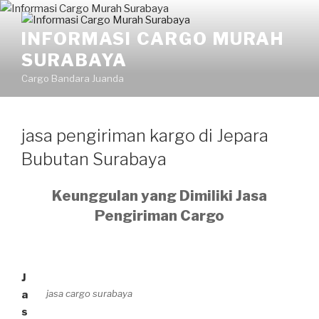
Skip
to
INFORMASI CARGO MURAH
content
SURABAYA
Cargo Bandara Juanda
jasa pengiriman kargo di Jepara
Bubutan Surabaya
Keunggulan yang Dimiliki Jasa
Pengiriman Cargo
J
jasa cargo surabaya
a
s