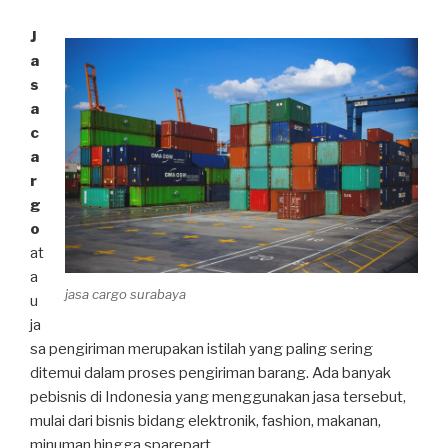
J
a
s
a
c
a
r
g
o
at
a
jasa cargo surabaya
u
ja
sa pengiriman merupakan istilah yang paling sering
ditemui dalam proses pengiriman barang. Ada banyak
pebisnis di Indonesia yang menggunakan jasa tersebut,
mulai dari bisnis bidang elektronik, fashion, makanan,
minuman hingga sparepart.