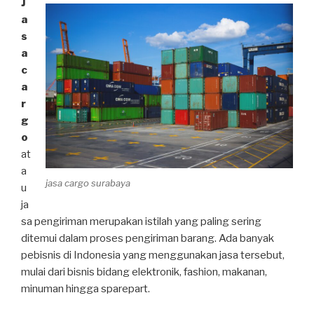
J
a
s
a
c
a
r
g
o
at
a
jasa cargo surabaya
u
ja
sa pengiriman merupakan istilah yang paling sering
ditemui dalam proses pengiriman barang. Ada banyak
pebisnis di Indonesia yang menggunakan jasa tersebut,
mulai dari bisnis bidang elektronik, fashion, makanan,
minuman hingga sparepart.