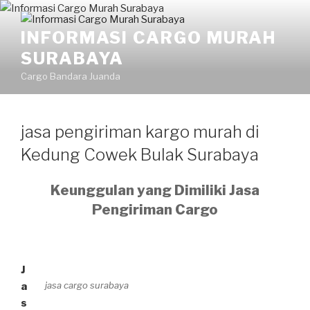
Skip
to
INFORMASI CARGO MURAH
content
SURABAYA
Cargo Bandara Juanda
jasa pengiriman kargo murah di
Kedung Cowek Bulak Surabaya
Keunggulan yang Dimiliki Jasa
Pengiriman Cargo
J
jasa cargo surabaya
a
s