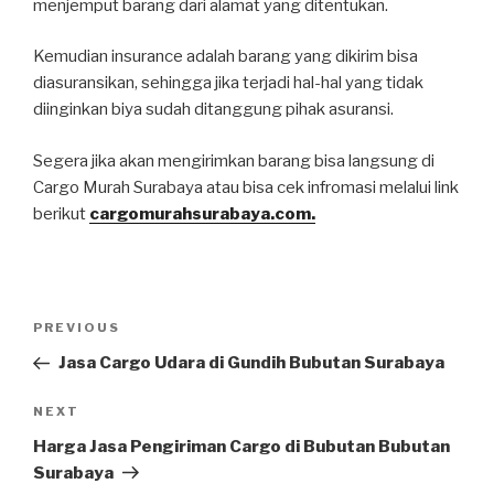
menjemput barang dari alamat yang ditentukan.
Kemudian insurance adalah barang yang dikirim bisa
diasuransikan, sehingga jika terjadi hal-hal yang tidak
diinginkan biya sudah ditanggung pihak asuransi.
Segera jika akan mengirimkan barang bisa langsung di
Cargo Murah Surabaya atau bisa cek infromasi melalui link
berikut
cargomurahsurabaya.com.
Post
PREVIOUS
Previous
navigation
Post
Jasa Cargo Udara di Gundih Bubutan Surabaya
NEXT
Next
Post
Harga Jasa Pengiriman Cargo di Bubutan Bubutan
Surabaya