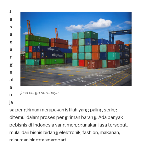
J
a
s
a
c
a
r
g
o
at
a
jasa cargo surabaya
u
ja
sa pengiriman merupakan istilah yang paling sering
ditemui dalam proses pengiriman barang. Ada banyak
pebisnis di Indonesia yang menggunakan jasa tersebut,
mulai dari bisnis bidang elektronik, fashion, makanan,
minuman hingga sparepart.