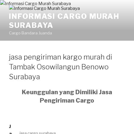
Skip
to
INFORMASI CARGO MURAH
content
SURABAYA
Cargo Bandara Juanda
jasa pengiriman kargo murah di
Tambak Osowilangun Benowo
Surabaya
Keunggulan yang Dimiliki Jasa
Pengiriman Cargo
J
jasa cargo surabaya
a