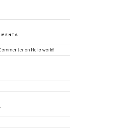
MMENTS
 Commenter
on
Hello world!
S
d