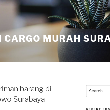
I CARGO MURAH SUR
riman barang di
owo Surabaya
RECENT PO