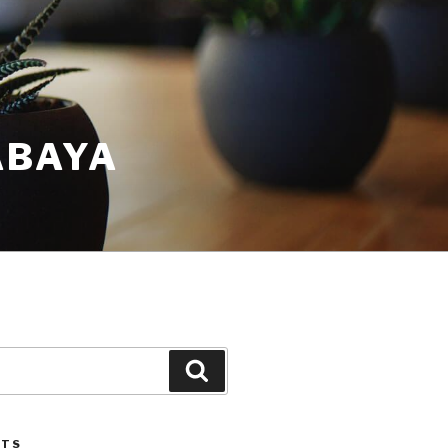
ABAYA
STS