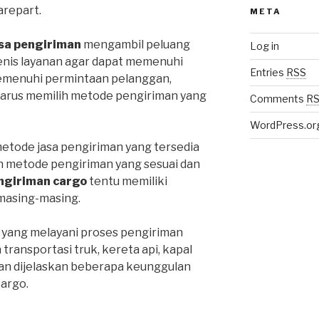
repart.
META
sa pengiriman
mengambil peluang
Log in
enis layanan agar dapat memenuhi
Entries
RSS
emenuhi permintaan pelanggan,
harus memilih metode pengiriman yang
Comments
R
WordPress.or
metode jasa pengiriman yang tersedia
ih metode pengiriman yang sesuai dan
ngiriman cargo
tentu memiliki
masing-masing.
 yang melayani proses pengiriman
ansportasi truk, kereta api, kapal
an dijelaskan beberapa keunggulan
cargo.