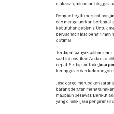
makanan, minuman hingga spa
Dengan begitu perusahaan
ja
dan mengeluarkan berbagai j
kebutuhan pebisnis. Untuk m
perusahaan jasa pengiriman 
optimal.
Terdapat banyak pilihan dan 
saat ini, pastikan Anda memil
cepat. Setiap metode
jasa pe
keunggulan dan kekurangan 
Jasa cargo merupakan sarana
barang dengan menggunakan tr
maupaun pesawat. Berikut ak
yang dimiliki jasa pengiriman 