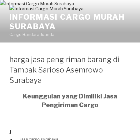
Skip
to
INFORMASI CARGO MURAH
content
SURABAYA
Cargo Bandara Juanda
harga jasa pengiriman barang di
Tambak Sarioso Asemrowo
Surabaya
Keunggulan yang Dimiliki Jasa
Pengiriman Cargo
J
jasa cargo surabaya
a