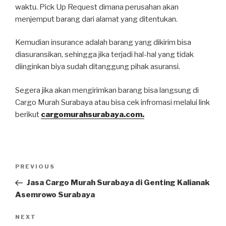
waktu. Pick Up Request dimana perusahan akan
menjemput barang dari alamat yang ditentukan.
Kemudian insurance adalah barang yang dikirim bisa
diasuransikan, sehingga jika terjadi hal-hal yang tidak
diinginkan biya sudah ditanggung pihak asuransi.
Segera jika akan mengirimkan barang bisa langsung di
Cargo Murah Surabaya atau bisa cek infromasi melalui link
berikut
cargomurahsurabaya.com.
Post
PREVIOUS
Previous
navigation
Post
Jasa Cargo Murah Surabaya di Genting Kalianak
Asemrowo Surabaya
NEXT
Next