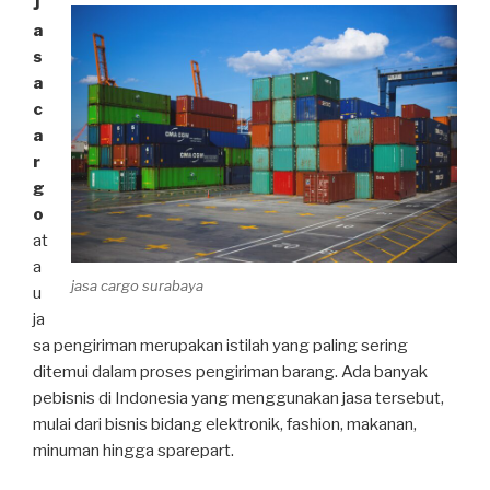
J
a
s
a
c
a
r
g
o
at
a
jasa cargo surabaya
u
ja
sa pengiriman merupakan istilah yang paling sering
ditemui dalam proses pengiriman barang. Ada banyak
pebisnis di Indonesia yang menggunakan jasa tersebut,
mulai dari bisnis bidang elektronik, fashion, makanan,
minuman hingga sparepart.