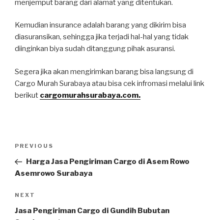
menjemput barang dari alamat yang ditentukan.
Kemudian insurance adalah barang yang dikirim bisa
diasuransikan, sehingga jika terjadi hal-hal yang tidak
diinginkan biya sudah ditanggung pihak asuransi.
Segera jika akan mengirimkan barang bisa langsung di
Cargo Murah Surabaya atau bisa cek infromasi melalui link
berikut
cargomurahsurabaya.com.
Post
PREVIOUS
Previous
navigation
Post
Harga Jasa Pengiriman Cargo di Asem Rowo
Asemrowo Surabaya
NEXT
Next
Post
Jasa Pengiriman Cargo di Gundih Bubutan