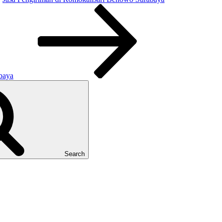
baya
Search