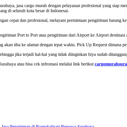
Surabaya, jasa cargo murah dengan pelayanan profesional yang siap m
ang di seluruh kota besar di Indonesai.
ngan cepat dan profesional, melayani permintaan pengiriman barang ke
riman Port to Port atau pengiriman dari Airport ke Airport destinasi ak
ng akan tiba ke alamat dengan tepat waktu. Pick Up Request dimana p
hingga jika terjadi hal-hal yang tidak diinginkan biya sudah ditanggun
rabaya atau bisa cek infromasi melalui link berikut
cargomurahsura
Jasa Pengiriman di Romokalisari Benowo Surabaya