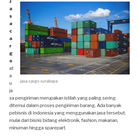
J
a
s
a
c
a
r
g
o
at
a
jasa cargo surabaya
u
ja
sa pengiriman merupakan istilah yang paling sering
ditemui dalam proses pengiriman barang. Ada banyak
pebisnis di Indonesia yang menggunakan jasa tersebut,
mulai dari bisnis bidang elektronik, fashion, makanan,
minuman hingga sparepart.