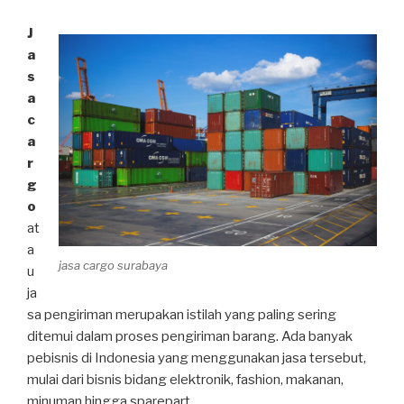
J
a
s
a
c
a
r
g
o
at
a
jasa cargo surabaya
u
ja
sa pengiriman merupakan istilah yang paling sering
ditemui dalam proses pengiriman barang. Ada banyak
pebisnis di Indonesia yang menggunakan jasa tersebut,
mulai dari bisnis bidang elektronik, fashion, makanan,
minuman hingga sparepart.