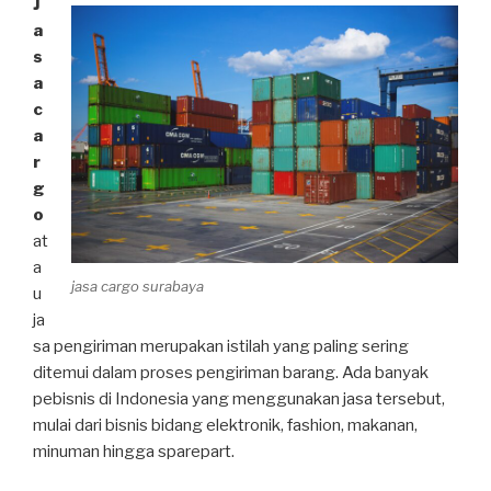
J
a
s
a
c
a
r
g
o
at
a
jasa cargo surabaya
u
ja
sa pengiriman merupakan istilah yang paling sering
ditemui dalam proses pengiriman barang. Ada banyak
pebisnis di Indonesia yang menggunakan jasa tersebut,
mulai dari bisnis bidang elektronik, fashion, makanan,
minuman hingga sparepart.