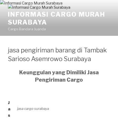
Skip
to
INFORMASI CARGO MURAH
content
SURABAYA
Cargo Bandara Juanda
jasa pengiriman barang di Tambak
Sarioso Asemrowo Surabaya
Keunggulan yang Dimiliki Jasa
Pengiriman Cargo
J
jasa cargo surabaya
a
s