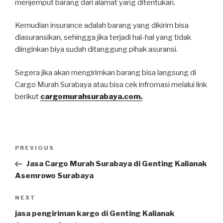
menjemput barang dari alamat yang ditentukan.
Kemudian insurance adalah barang yang dikirim bisa
diasuransikan, sehingga jika terjadi hal-hal yang tidak
diinginkan biya sudah ditanggung pihak asuransi.
Segera jika akan mengirimkan barang bisa langsung di
Cargo Murah Surabaya atau bisa cek infromasi melalui link
berikut
cargomurahsurabaya.com.
Post
PREVIOUS
Previous
navigation
Post
Jasa Cargo Murah Surabaya di Genting Kalianak
Asemrowo Surabaya
NEXT
Next
Post
jasa pengiriman kargo di Genting Kalianak