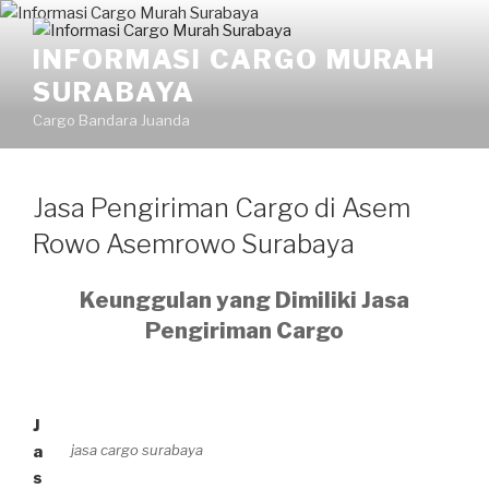
Skip
to
INFORMASI CARGO MURAH
content
SURABAYA
Cargo Bandara Juanda
Jasa Pengiriman Cargo di Asem
Rowo Asemrowo Surabaya
Keunggulan yang Dimiliki Jasa
Pengiriman Cargo
J
jasa cargo surabaya
a
s