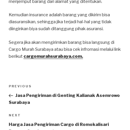
menjemput barang dari alamat yang ditentukan.
Kemudian insurance adalah barang yang dikirim bisa
diasuransikan, sehingga jika terjadi hal-hal yang tidak
diinginkan biya sudah ditanggung pihak asuransi.
Segera jika akan mengirimkan barang bisa langsung di
Cargo Murah Surabaya atau bisa cek infromasi melalui link
berikut
cargomurahsurabaya.com.
Post
PREVIOUS
Previous
navigation
Post
Jasa Pengiriman di Genting Kalianak Asemrowo
Surabaya
NEXT
Next
Post
Harga Jasa Pengiriman Cargo di Romokalisari