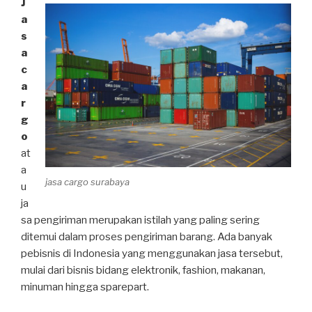
J
a
s
a
c
a
r
g
o
at
a
jasa cargo surabaya
u
ja
sa pengiriman merupakan istilah yang paling sering
ditemui dalam proses pengiriman barang. Ada banyak
pebisnis di Indonesia yang menggunakan jasa tersebut,
mulai dari bisnis bidang elektronik, fashion, makanan,
minuman hingga sparepart.