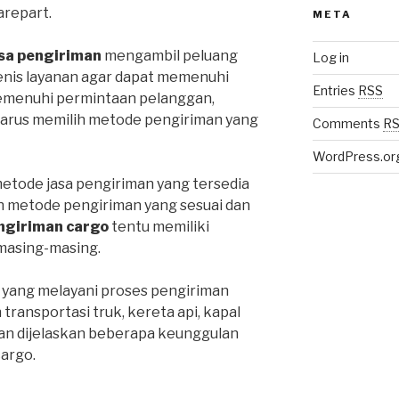
repart.
META
sa pengiriman
mengambil peluang
Log in
enis layanan agar dapat memenuhi
Entries
RSS
emenuhi permintaan pelanggan,
harus memilih metode pengiriman yang
Comments
R
WordPress.or
metode jasa pengiriman yang tersedia
ih metode pengiriman yang sesuai dan
ngiriman cargo
tentu memiliki
masing-masing.
 yang melayani proses pengiriman
ansportasi truk, kereta api, kapal
an dijelaskan beberapa keunggulan
cargo.