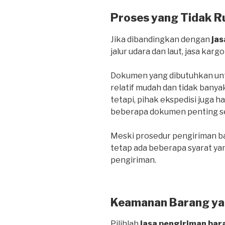
Proses yang Tidak R
Jika dibandingkan dengan
jas
jalur udara dan laut, jasa kargo
Dokumen yang dibutuhkan untu
relatif mudah dan tidak banya
tetapi, pihak ekspedisi juga 
beberapa dokumen penting sepe
Meski prosedur pengiriman bar
tetap ada beberapa syarat ya
pengiriman.
Keamanan Barang ya
Pilihlah
jasa pengiriman bar