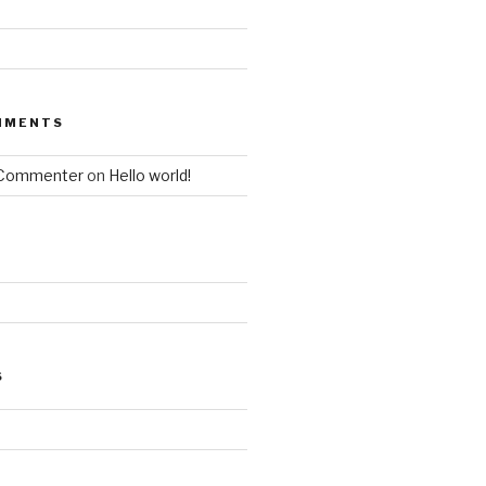
MMENTS
 Commenter
on
Hello world!
S
d