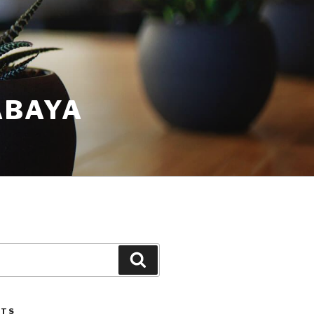
ABAYA
STS