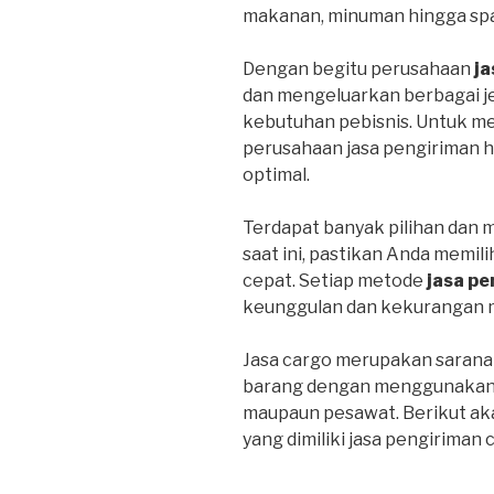
makanan, minuman hingga spa
Dengan begitu perusahaan
ja
dan mengeluarkan berbagai j
kebutuhan pebisnis. Untuk m
perusahaan jasa pengiriman 
optimal.
Terdapat banyak pilihan dan 
saat ini, pastikan Anda memil
cepat. Setiap metode
jasa pe
keunggulan dan kekurangan 
Jasa cargo merupakan sarana
barang dengan menggunakan tr
maupaun pesawat. Berikut ak
yang dimiliki jasa pengiriman 