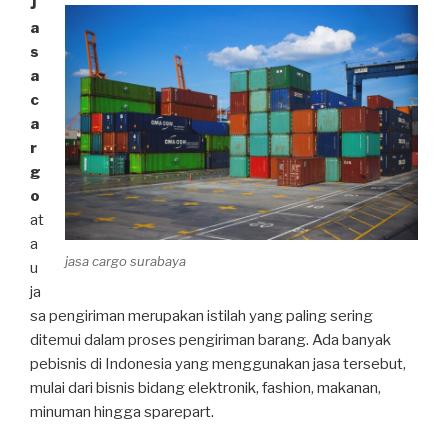
J
a
s
a
c
a
r
g
o
at
a
jasa cargo surabaya
u
ja
sa pengiriman merupakan istilah yang paling sering
ditemui dalam proses pengiriman barang. Ada banyak
pebisnis di Indonesia yang menggunakan jasa tersebut,
mulai dari bisnis bidang elektronik, fashion, makanan,
minuman hingga sparepart.