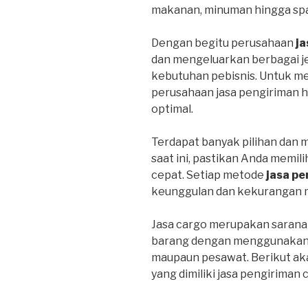
makanan, minuman hingga spa
Dengan begitu perusahaan
ja
dan mengeluarkan berbagai j
kebutuhan pebisnis. Untuk m
perusahaan jasa pengiriman 
optimal.
Terdapat banyak pilihan dan 
saat ini, pastikan Anda memil
cepat. Setiap metode
jasa pe
keunggulan dan kekurangan 
Jasa cargo merupakan sarana
barang dengan menggunakan tr
maupaun pesawat. Berikut ak
yang dimiliki jasa pengiriman 