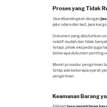
Proses yang Tidak R
Jika dibandingkan dengan
jas
jalur udara dan laut, jasa kargo
Dokumen yang dibutuhkan untu
relatif mudah dan tidak banya
tetapi, pihak ekspedisi juga 
beberapa dokumen penting sepe
Meski prosedur pengiriman bar
tetap ada beberapa syarat ya
pengiriman.
Keamanan Barang ya
Pilihlah
jasa pengiriman bar