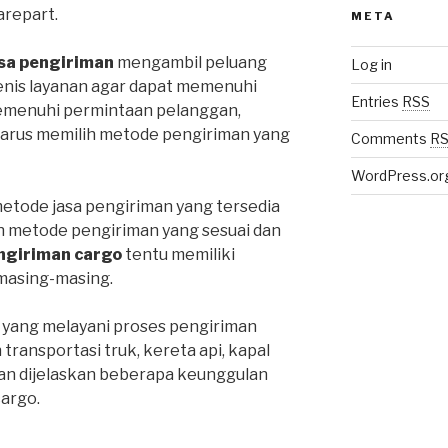
repart.
META
sa pengiriman
mengambil peluang
Log in
enis layanan agar dapat memenuhi
Entries
RSS
emenuhi permintaan pelanggan,
harus memilih metode pengiriman yang
Comments
R
WordPress.or
metode jasa pengiriman yang tersedia
ih metode pengiriman yang sesuai dan
ngiriman cargo
tentu memiliki
masing-masing.
 yang melayani proses pengiriman
ansportasi truk, kereta api, kapal
an dijelaskan beberapa keunggulan
cargo.