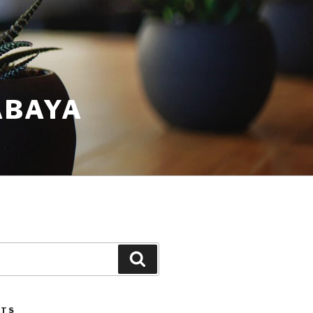
ABAYA
STS