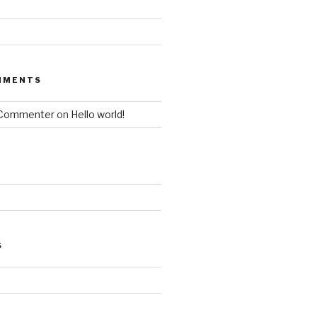
MMENTS
 Commenter
on
Hello world!
S
d