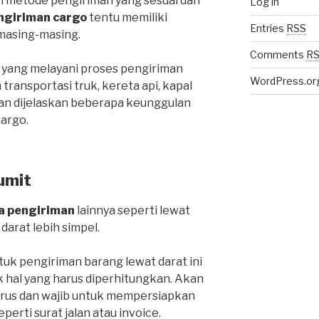
ih metode pengiriman yang sesuai dan
Log in
ngiriman cargo
tentu memiliki
Entries
RSS
masing-masing.
Comments
R
 yang melayani proses pengiriman
WordPress.or
ansportasi truk, kereta api, kapal
an dijelaskan beberapa keunggulan
cargo.
umit
a pengiriman
lainnya seperti lewat
 darat lebih simpel.
k pengiriman barang lewat darat ini
k hal yang harus diperhitungkan. Akan
harus dan wajib untuk mempersiapkan
rti surat jalan atau invoice.