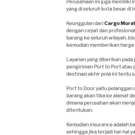
Perusahaan ini juga memiliki 
yang di seluruh kota besar di 
Keunggulan dari
Cargo Mura
dengan cepat dan profesional
barang ke seluruh wilayah, bi
kemudian memberikan harga y
Layanan yang diberikan pada 
pengiriman Port to Port atau 
destinasi akhir pola ini tentu 
Port to Door yaitu pelanggan
barang akan tiba ke alamat d
dimana perusahan akan menje
ditentukan.
Kemudian insurance adalah bar
sehingga jika terjadi hal-hal y