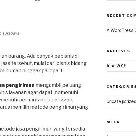
RECENT CO
A WordPress
go surabaya
ARCHIVES
an barang. Ada banyak pebisnis di
sa tersebut, mulai dari bisnis bidang
June 2018
, minuman hingga sparepart.
sa pengiriman
mengambil peluang
CATEGORIE
enis layanan agar dapat memenuhi
emenuhi permintaan pelanggan,
Uncategorize
harus memilih metode pengiriman yang
META
metode jasa pengiriman yang tersedia