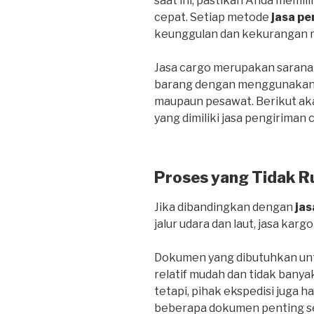
saat ini, pastikan Anda memil
cepat. Setiap metode
jasa pe
keunggulan dan kekurangan 
Jasa cargo merupakan sarana
barang dengan menggunakan tr
maupaun pesawat. Berikut ak
yang dimiliki jasa pengiriman 
Proses yang Tidak R
Jika dibandingkan dengan
jas
jalur udara dan laut, jasa kargo
Dokumen yang dibutuhkan untu
relatif mudah dan tidak banya
tetapi, pihak ekspedisi juga 
beberapa dokumen penting sepe