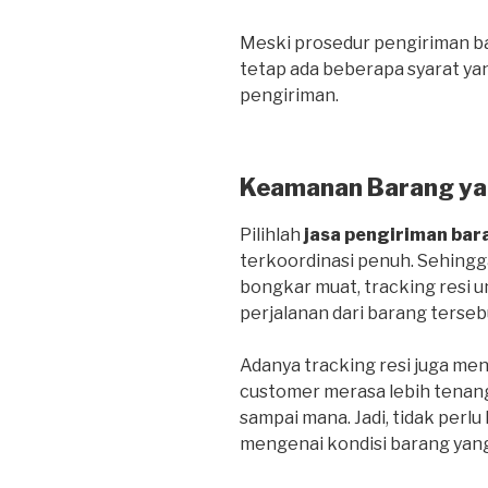
Meski prosedur pengiriman bar
tetap ada beberapa syarat ya
pengiriman.
Keamanan Barang ya
Pilihlah
jasa pengiriman bar
terkoordinasi penuh. Sehing
bongkar muat, tracking resi
perjalanan dari barang terseb
Adanya tracking resi juga me
customer merasa lebih tenan
sampai mana. Jadi, tidak perlu
mengenai kondisi barang yang