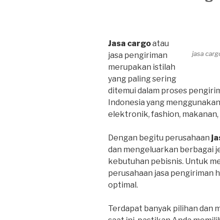
Jasa cargo
atau
jasa car
jasa pengiriman
merupakan istilah
yang paling sering
ditemui dalam proses pengirim
Indonesia yang menggunakan ja
elektronik, fashion, makanan
Dengan begitu perusahaan
ja
dan mengeluarkan berbagai j
kebutuhan pebisnis. Untuk m
perusahaan jasa pengiriman 
optimal.
Terdapat banyak pilihan dan 