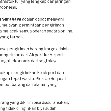
infrastuktur yang lengkap dan jaringan
Indonesai.
h Surabaya
adalah dapat melayani
, melayani permintaan pengiriman
sa melacak semua oderan secara online,
ang terbaik.
jasa pengiriman barang kargo adalah
pengiriman dari Airport ke Airport
sangat ekonomis dari segi biaya.
 cukup mengirimkan ke airport dan
engan tepat waktu. Pick Up Request
mput barang dari alamat yang
ang yang dikirim bisa diasuransikan,
ang tidak diinginkan biya sudah