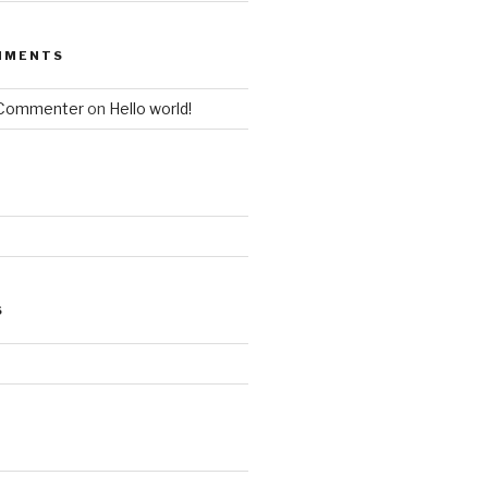
MMENTS
 Commenter
on
Hello world!
S
d