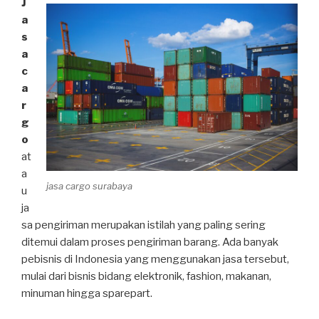
J
a
s
a
c
a
r
g
o
at
a
jasa cargo surabaya
u
ja
sa pengiriman merupakan istilah yang paling sering
ditemui dalam proses pengiriman barang. Ada banyak
pebisnis di Indonesia yang menggunakan jasa tersebut,
mulai dari bisnis bidang elektronik, fashion, makanan,
minuman hingga sparepart.