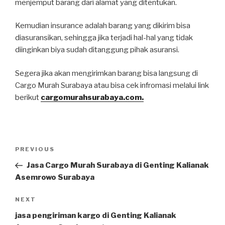
menjemput barang dari alamat yang ditentukan.
Kemudian insurance adalah barang yang dikirim bisa
diasuransikan, sehingga jika terjadi hal-hal yang tidak
diinginkan biya sudah ditanggung pihak asuransi.
Segera jika akan mengirimkan barang bisa langsung di
Cargo Murah Surabaya atau bisa cek infromasi melalui link
berikut
cargomurahsurabaya.com.
Post
PREVIOUS
Previous
navigation
Post
Jasa Cargo Murah Surabaya di Genting Kalianak
Asemrowo Surabaya
NEXT
Next
Post
jasa pengiriman kargo di Genting Kalianak