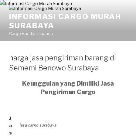
Skip
to
INFORMASI CARGO MURAH
content
SURABAYA
Cargo Bandara Juanda
harga jasa pengiriman barang di
Sememi Benowo Surabaya
Keunggulan yang Dimiliki Jasa
Pengiriman Cargo
J
jasa cargo surabaya
a
s