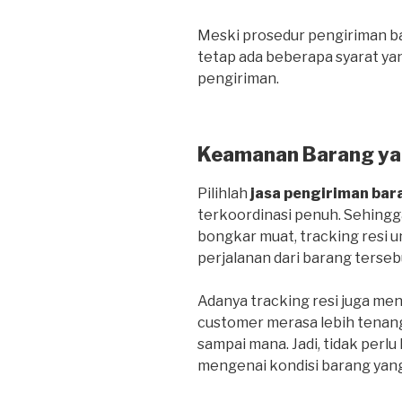
Meski prosedur pengiriman bar
tetap ada beberapa syarat ya
pengiriman.
Keamanan Barang ya
Pilihlah
jasa pengiriman bar
terkoordinasi penuh. Sehing
bongkar muat, tracking resi
perjalanan dari barang terseb
Adanya tracking resi juga me
customer merasa lebih tenan
sampai mana. Jadi, tidak perlu
mengenai kondisi barang yang