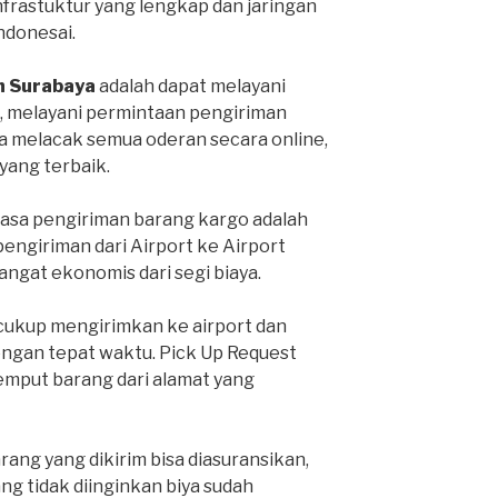
infrastuktur yang lengkap dan jaringan
Indonesai.
h Surabaya
adalah dapat melayani
, melayani permintaan pengiriman
sa melacak semua oderan secara online,
ang terbaik.
jasa pengiriman barang kargo adalah
pengiriman dari Airport ke Airport
sangat ekonomis dari segi biaya.
 cukup mengirimkan ke airport dan
engan tepat waktu. Pick Up Request
mput barang dari alamat yang
ang yang dikirim bisa diasuransikan,
ang tidak diinginkan biya sudah