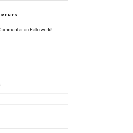
MMENTS
 Commenter
on
Hello world!
S
d