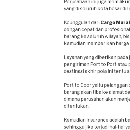
Perusahaan ini juga memiliki 
yang di seluruh kota besar di 
Keunggulan dari
Cargo Mura
dengan cepat dan profesional
barang ke seluruh wilayah, bi
kemudian memberikan harga y
Layanan yang diberikan pada 
pengiriman Port to Port atau 
destinasi akhir pola ini tentu 
Port to Door yaitu pelanggan
barang akan tiba ke alamat d
dimana perusahan akan menje
ditentukan.
Kemudian insurance adalah bar
sehingga jika terjadi hal-hal y