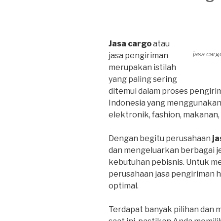
Jasa cargo
atau
jasa car
jasa pengiriman
merupakan istilah
yang paling sering
ditemui dalam proses pengirim
Indonesia yang menggunakan ja
elektronik, fashion, makanan
Dengan begitu perusahaan
ja
dan mengeluarkan berbagai j
kebutuhan pebisnis. Untuk m
perusahaan jasa pengiriman 
optimal.
Terdapat banyak pilihan dan 