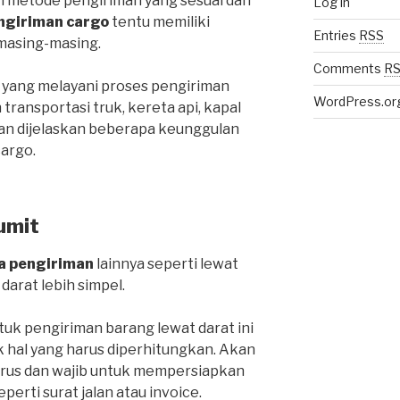
ih metode pengiriman yang sesuai dan
Log in
ngiriman cargo
tentu memiliki
Entries
RSS
masing-masing.
Comments
R
 yang melayani proses pengiriman
WordPress.or
ansportasi truk, kereta api, kapal
an dijelaskan beberapa keunggulan
cargo.
umit
a pengiriman
lainnya seperti lewat
 darat lebih simpel.
k pengiriman barang lewat darat ini
k hal yang harus diperhitungkan. Akan
harus dan wajib untuk mempersiapkan
rti surat jalan atau invoice.