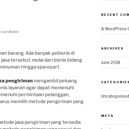
RECENT CO
A WordPress
go surabaya
ARCHIVES
an barang. Ada banyak pebisnis di
sa tersebut, mulai dari bisnis bidang
June 2018
, minuman hingga sparepart.
sa pengiriman
mengambil peluang
CATEGORIE
enis layanan agar dapat memenuhi
emenuhi permintaan pelanggan,
Uncategorize
harus memilih metode pengiriman yang
META
metode jasa pengiriman yang tersedia