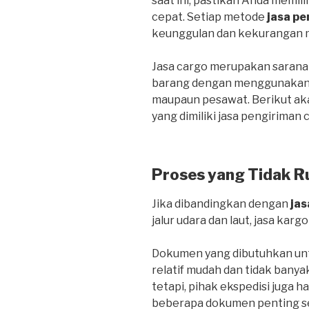
saat ini, pastikan Anda memil
cepat. Setiap metode
jasa pe
keunggulan dan kekurangan 
Jasa cargo merupakan sarana
barang dengan menggunakan tr
maupaun pesawat. Berikut ak
yang dimiliki jasa pengiriman 
Proses yang Tidak R
Jika dibandingkan dengan
jas
jalur udara dan laut, jasa kargo
Dokumen yang dibutuhkan untu
relatif mudah dan tidak banya
tetapi, pihak ekspedisi juga 
beberapa dokumen penting sepe