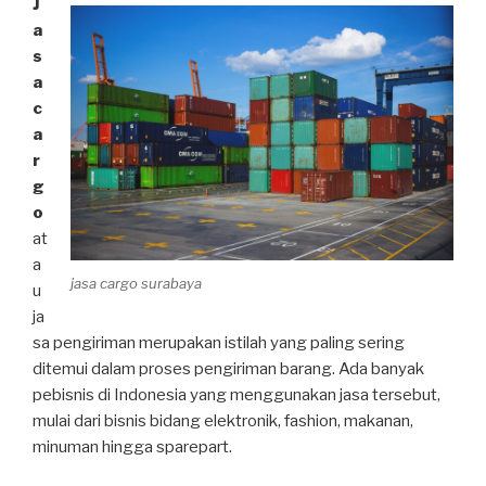
J
a
s
a
c
a
r
g
o
at
a
jasa cargo surabaya
u
ja
sa pengiriman merupakan istilah yang paling sering
ditemui dalam proses pengiriman barang. Ada banyak
pebisnis di Indonesia yang menggunakan jasa tersebut,
mulai dari bisnis bidang elektronik, fashion, makanan,
minuman hingga sparepart.