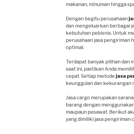
makanan, minuman hingga spa
Dengan begitu perusahaan
ja
dan mengeluarkan berbagai j
kebutuhan pebisnis. Untuk m
perusahaan jasa pengiriman 
optimal.
Terdapat banyak pilihan dan 
saat ini, pastikan Anda memil
cepat. Setiap metode
jasa pe
keunggulan dan kekurangan 
Jasa cargo merupakan sarana
barang dengan menggunakan tr
maupaun pesawat. Berikut ak
yang dimiliki jasa pengiriman 