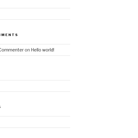
MMENTS
 Commenter
on
Hello world!
S
d