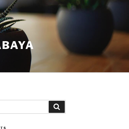
ABAYA
STS