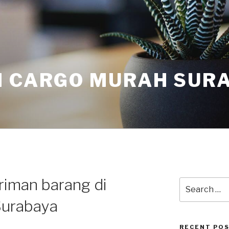
I CARGO MURAH SUR
riman barang di
Surabaya
RECENT PO