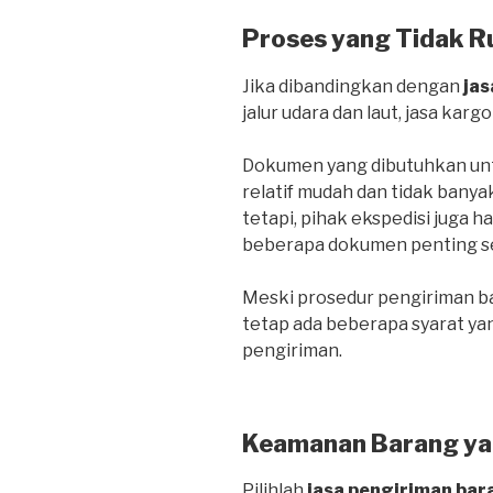
Proses yang Tidak R
Jika dibandingkan dengan
jas
jalur udara dan laut, jasa kargo
Dokumen yang dibutuhkan untu
relatif mudah dan tidak banya
tetapi, pihak ekspedisi juga 
beberapa dokumen penting sepe
Meski prosedur pengiriman bar
tetap ada beberapa syarat ya
pengiriman.
Keamanan Barang ya
Pilihlah
jasa pengiriman bar