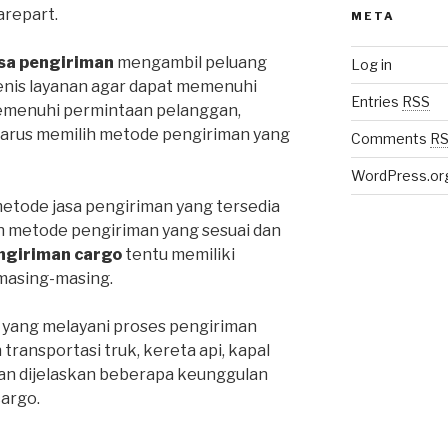
repart.
META
sa pengiriman
mengambil peluang
Log in
enis layanan agar dapat memenuhi
Entries
RSS
emenuhi permintaan pelanggan,
harus memilih metode pengiriman yang
Comments
R
WordPress.or
metode jasa pengiriman yang tersedia
ih metode pengiriman yang sesuai dan
ngiriman cargo
tentu memiliki
masing-masing.
 yang melayani proses pengiriman
ansportasi truk, kereta api, kapal
an dijelaskan beberapa keunggulan
cargo.