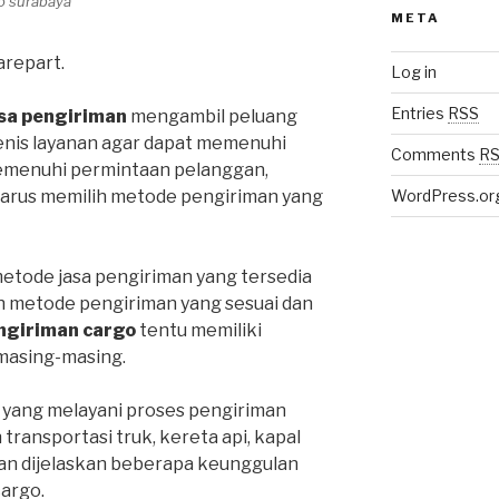
go surabaya
META
repart.
Log in
Entries
RSS
sa pengiriman
mengambil peluang
enis layanan agar dapat memenuhi
Comments
R
emenuhi permintaan pelanggan,
harus memilih metode pengiriman yang
WordPress.or
metode jasa pengiriman yang tersedia
ih metode pengiriman yang sesuai dan
ngiriman cargo
tentu memiliki
masing-masing.
 yang melayani proses pengiriman
ansportasi truk, kereta api, kapal
an dijelaskan beberapa keunggulan
cargo.