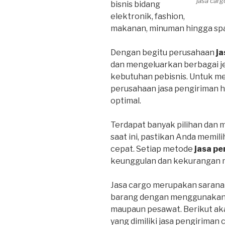
jasa car
bisnis bidang
elektronik, fashion,
makanan, minuman hingga spa
Dengan begitu perusahaan
ja
dan mengeluarkan berbagai j
kebutuhan pebisnis. Untuk m
perusahaan jasa pengiriman 
optimal.
Terdapat banyak pilihan dan 
saat ini, pastikan Anda memil
cepat. Setiap metode
jasa pe
keunggulan dan kekurangan 
Jasa cargo merupakan sarana
barang dengan menggunakan tr
maupaun pesawat. Berikut ak
yang dimiliki jasa pengiriman 