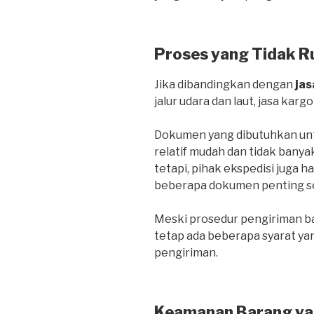
Proses yang Tidak R
Jika dibandingkan dengan
jas
jalur udara dan laut, jasa kargo
Dokumen yang dibutuhkan untu
relatif mudah dan tidak banya
tetapi, pihak ekspedisi juga 
beberapa dokumen penting sepe
Meski prosedur pengiriman bar
tetap ada beberapa syarat ya
pengiriman.
Keamanan Barang ya