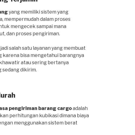
ang
yang memiliki sistem yang
ga, mempermudah dalam proses
 untuk mengecek sampai mana
ut, dan proses pengiriman.
njadi salah satu layanan yang membuat
g karena bisa mengetahui barangnya
 khawatir atau sering bertanya
 sedang dikirim.
Murah
jasa pengiriman barang cargo
adalah
an perhitungan kubikasi dimana biaya
 dengan menggunakan sistem berat