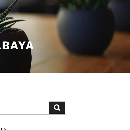
ABAYA
STS