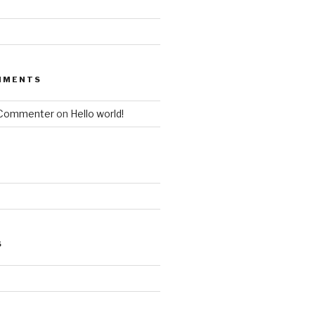
MMENTS
 Commenter
on
Hello world!
S
d