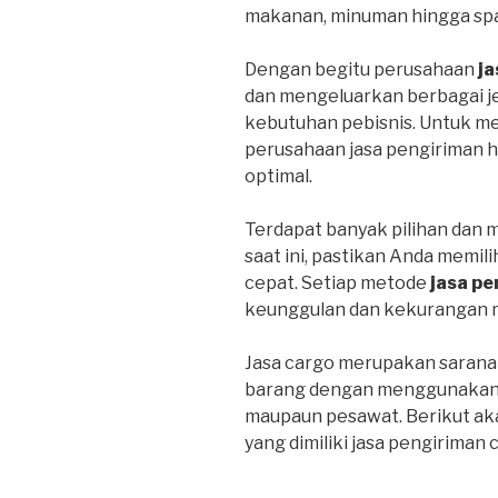
makanan, minuman hingga spa
Dengan begitu perusahaan
ja
dan mengeluarkan berbagai j
kebutuhan pebisnis. Untuk m
perusahaan jasa pengiriman 
optimal.
Terdapat banyak pilihan dan 
saat ini, pastikan Anda memil
cepat. Setiap metode
jasa pe
keunggulan dan kekurangan 
Jasa cargo merupakan sarana
barang dengan menggunakan tr
maupaun pesawat. Berikut ak
yang dimiliki jasa pengiriman 