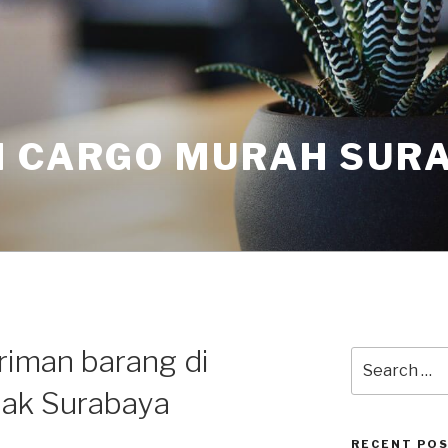
I CARGO MURAH SUR
riman barang di
lak Surabaya
RECENT PO