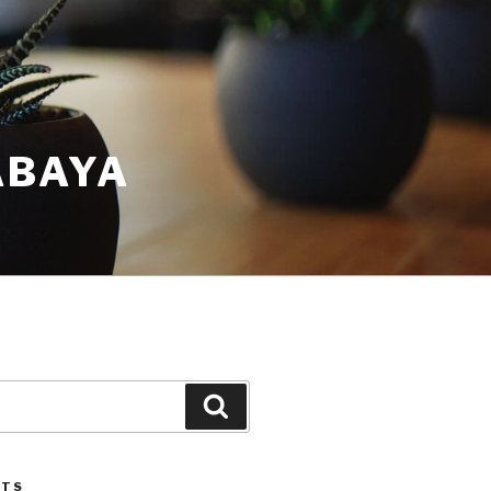
ABAYA
STS