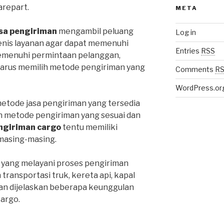
repart.
META
sa pengiriman
mengambil peluang
Log in
enis layanan agar dapat memenuhi
Entries
RSS
emenuhi permintaan pelanggan,
harus memilih metode pengiriman yang
Comments
R
WordPress.or
metode jasa pengiriman yang tersedia
ih metode pengiriman yang sesuai dan
ngiriman cargo
tentu memiliki
masing-masing.
 yang melayani proses pengiriman
ansportasi truk, kereta api, kapal
an dijelaskan beberapa keunggulan
cargo.