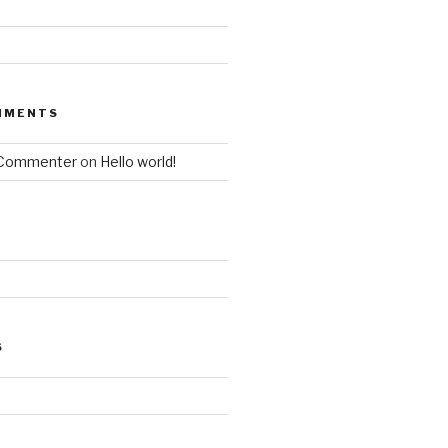
MMENTS
 Commenter
on
Hello world!
S
d