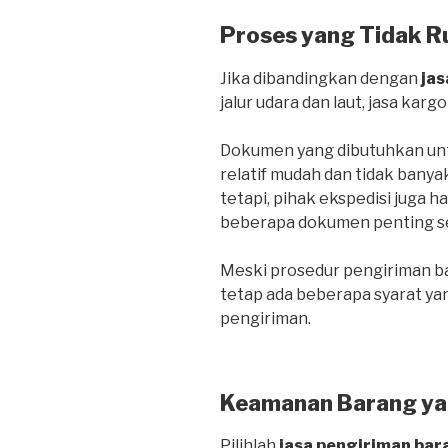
Proses yang Tidak R
Jika dibandingkan dengan
jas
jalur udara dan laut, jasa kargo
Dokumen yang dibutuhkan untu
relatif mudah dan tidak banya
tetapi, pihak ekspedisi juga 
beberapa dokumen penting sepe
Meski prosedur pengiriman bar
tetap ada beberapa syarat ya
pengiriman.
Keamanan Barang ya
Pilihlah
jasa pengiriman bar