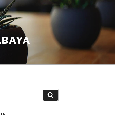
ABAYA
STS