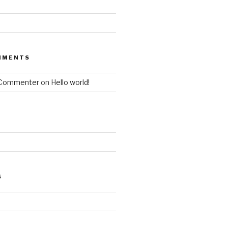
MMENTS
 Commenter
on
Hello world!
S
d