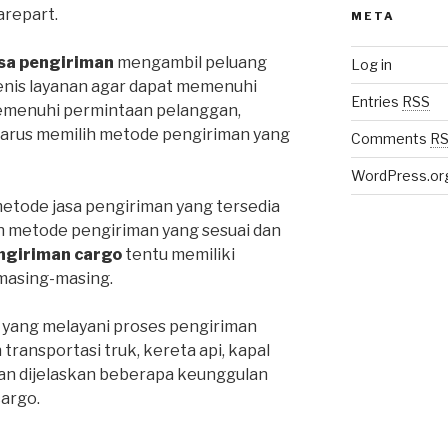
repart.
META
sa pengiriman
mengambil peluang
Log in
enis layanan agar dapat memenuhi
Entries
RSS
emenuhi permintaan pelanggan,
harus memilih metode pengiriman yang
Comments
R
WordPress.or
metode jasa pengiriman yang tersedia
ih metode pengiriman yang sesuai dan
ngiriman cargo
tentu memiliki
masing-masing.
 yang melayani proses pengiriman
ansportasi truk, kereta api, kapal
an dijelaskan beberapa keunggulan
cargo.