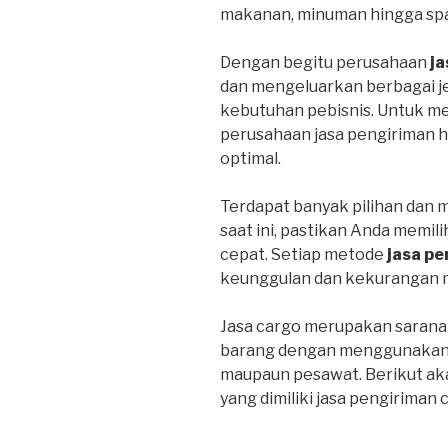
makanan, minuman hingga spa
Dengan begitu perusahaan
ja
dan mengeluarkan berbagai j
kebutuhan pebisnis. Untuk m
perusahaan jasa pengiriman 
optimal.
Terdapat banyak pilihan dan 
saat ini, pastikan Anda memil
cepat. Setiap metode
jasa pe
keunggulan dan kekurangan 
Jasa cargo merupakan sarana
barang dengan menggunakan tr
maupaun pesawat. Berikut ak
yang dimiliki jasa pengiriman 