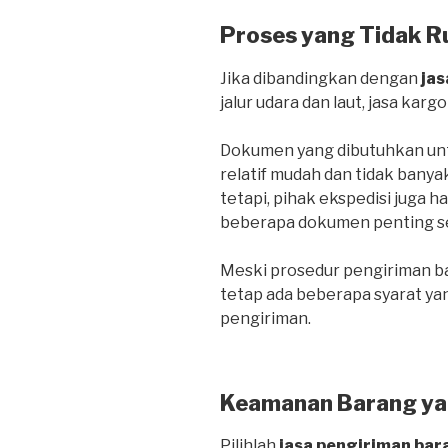
Proses yang Tidak R
Jika dibandingkan dengan
jas
jalur udara dan laut, jasa kargo
Dokumen yang dibutuhkan untu
relatif mudah dan tidak banya
tetapi, pihak ekspedisi juga 
beberapa dokumen penting sepe
Meski prosedur pengiriman bar
tetap ada beberapa syarat ya
pengiriman.
Keamanan Barang ya
Pilihlah
jasa pengiriman bar