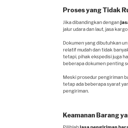
Proses yang Tidak R
Jika dibandingkan dengan
jas
jalur udara dan laut, jasa kargo
Dokumen yang dibutuhkan untu
relatif mudah dan tidak banya
tetapi, pihak ekspedisi juga 
beberapa dokumen penting sepe
Meski prosedur pengiriman bar
tetap ada beberapa syarat ya
pengiriman.
Keamanan Barang ya
Pilihlah
jasa pengiriman bar