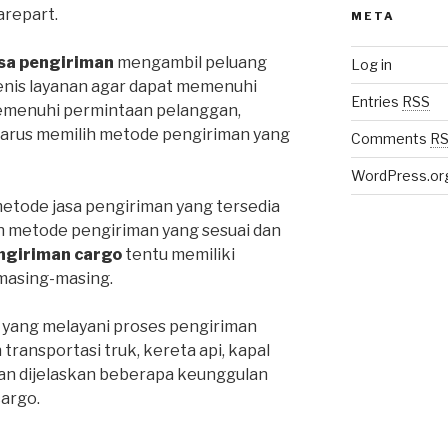
repart.
META
sa pengiriman
mengambil peluang
Log in
enis layanan agar dapat memenuhi
Entries
RSS
emenuhi permintaan pelanggan,
harus memilih metode pengiriman yang
Comments
R
WordPress.or
metode jasa pengiriman yang tersedia
ih metode pengiriman yang sesuai dan
ngiriman cargo
tentu memiliki
masing-masing.
 yang melayani proses pengiriman
ansportasi truk, kereta api, kapal
an dijelaskan beberapa keunggulan
cargo.