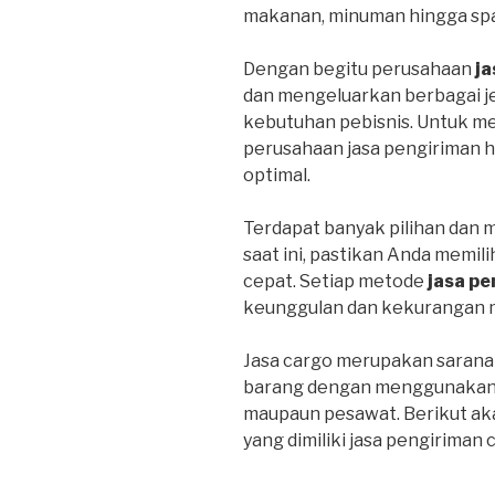
makanan, minuman hingga spa
Dengan begitu perusahaan
ja
dan mengeluarkan berbagai j
kebutuhan pebisnis. Untuk m
perusahaan jasa pengiriman 
optimal.
Terdapat banyak pilihan dan 
saat ini, pastikan Anda memil
cepat. Setiap metode
jasa pe
keunggulan dan kekurangan 
Jasa cargo merupakan sarana
barang dengan menggunakan tr
maupaun pesawat. Berikut ak
yang dimiliki jasa pengiriman 