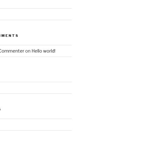
MMENTS
 Commenter
on
Hello world!
S
d