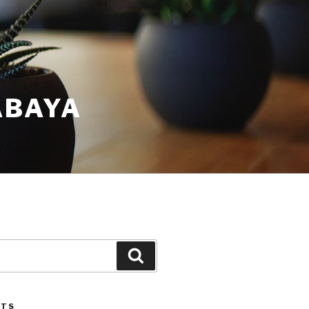
ABAYA
STS