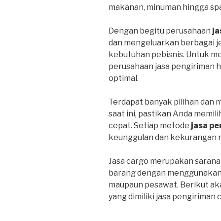
makanan, minuman hingga spa
Dengan begitu perusahaan
ja
dan mengeluarkan berbagai j
kebutuhan pebisnis. Untuk m
perusahaan jasa pengiriman 
optimal.
Terdapat banyak pilihan dan 
saat ini, pastikan Anda memil
cepat. Setiap metode
jasa pe
keunggulan dan kekurangan 
Jasa cargo merupakan sarana
barang dengan menggunakan tr
maupaun pesawat. Berikut ak
yang dimiliki jasa pengiriman 