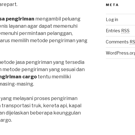
repart.
META
sa pengiriman
mengambil peluang
Log in
enis layanan agar dapat memenuhi
Entries
RSS
emenuhi permintaan pelanggan,
harus memilih metode pengiriman yang
Comments
R
WordPress.or
metode jasa pengiriman yang tersedia
ih metode pengiriman yang sesuai dan
ngiriman cargo
tentu memiliki
masing-masing.
 yang melayani proses pengiriman
ansportasi truk, kereta api, kapal
an dijelaskan beberapa keunggulan
cargo.