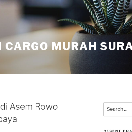
I CARGO MURAH SUR
 di Asem Rowo
baya
RECENT PO