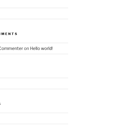
MMENTS
 Commenter
on
Hello world!
S
d