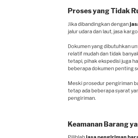
Proses yang Tidak R
Jika dibandingkan dengan
jas
jalur udara dan laut, jasa kargo
Dokumen yang dibutuhkan untu
relatif mudah dan tidak banya
tetapi, pihak ekspedisi juga 
beberapa dokumen penting sepe
Meski prosedur pengiriman bar
tetap ada beberapa syarat ya
pengiriman.
Keamanan Barang ya
Pilihlah
jasa pengiriman bar