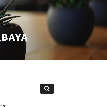
ABAYA
STS