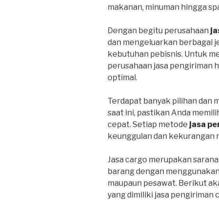
makanan, minuman hingga spa
Dengan begitu perusahaan
ja
dan mengeluarkan berbagai j
kebutuhan pebisnis. Untuk m
perusahaan jasa pengiriman 
optimal.
Terdapat banyak pilihan dan 
saat ini, pastikan Anda memil
cepat. Setiap metode
jasa pe
keunggulan dan kekurangan 
Jasa cargo merupakan sarana
barang dengan menggunakan tr
maupaun pesawat. Berikut ak
yang dimiliki jasa pengiriman 