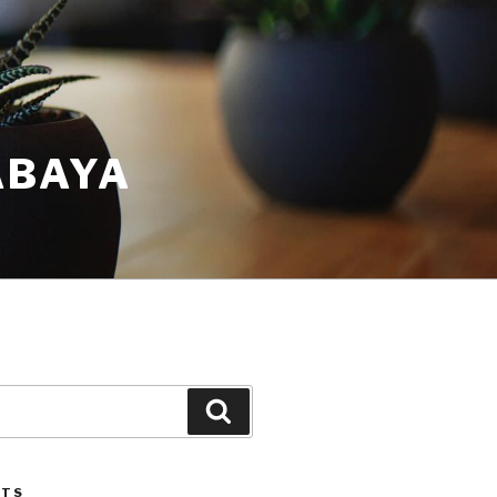
ABAYA
STS