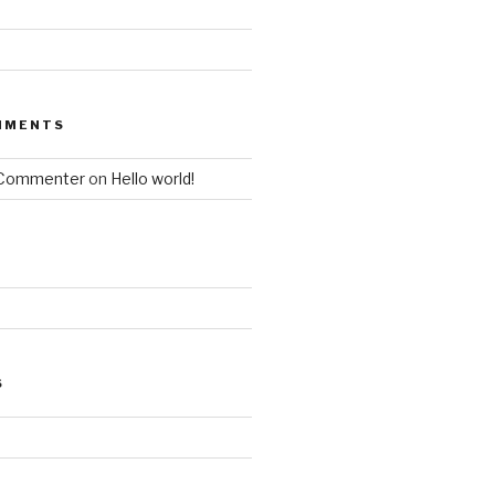
MMENTS
 Commenter
on
Hello world!
S
d