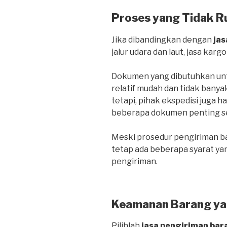
Proses yang Tidak R
Jika dibandingkan dengan
jas
jalur udara dan laut, jasa kargo
Dokumen yang dibutuhkan untu
relatif mudah dan tidak banya
tetapi, pihak ekspedisi juga 
beberapa dokumen penting sepe
Meski prosedur pengiriman bar
tetap ada beberapa syarat ya
pengiriman.
Keamanan Barang ya
Pilihlah
jasa pengiriman bar