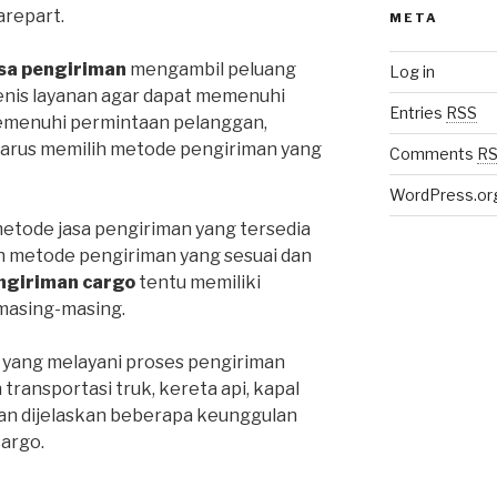
repart.
META
sa pengiriman
mengambil peluang
Log in
enis layanan agar dapat memenuhi
Entries
RSS
emenuhi permintaan pelanggan,
harus memilih metode pengiriman yang
Comments
R
WordPress.or
metode jasa pengiriman yang tersedia
ih metode pengiriman yang sesuai dan
ngiriman cargo
tentu memiliki
masing-masing.
 yang melayani proses pengiriman
ansportasi truk, kereta api, kapal
an dijelaskan beberapa keunggulan
cargo.