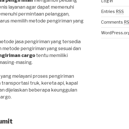
sa pengiriman
mengambil peluang
Log in
enis layanan agar dapat memenuhi
Entries
RSS
emenuhi permintaan pelanggan,
harus memilih metode pengiriman yang
Comments
R
WordPress.or
metode jasa pengiriman yang tersedia
ih metode pengiriman yang sesuai dan
ngiriman cargo
tentu memiliki
masing-masing.
 yang melayani proses pengiriman
ansportasi truk, kereta api, kapal
an dijelaskan beberapa keunggulan
cargo.
umit