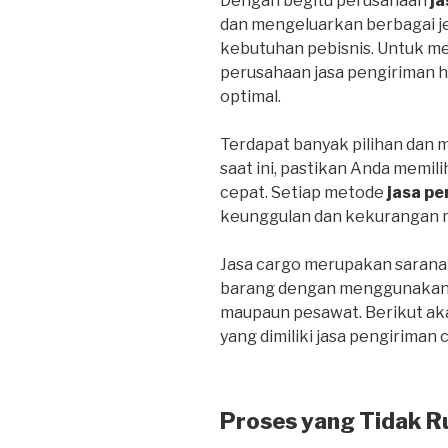
Dengan begitu perusahaan
ja
dan mengeluarkan berbagai j
kebutuhan pebisnis. Untuk m
perusahaan jasa pengiriman 
optimal.
Terdapat banyak pilihan dan 
saat ini, pastikan Anda memil
cepat. Setiap metode
jasa pe
keunggulan dan kekurangan 
Jasa cargo merupakan sarana
barang dengan menggunakan tr
maupaun pesawat. Berikut ak
yang dimiliki jasa pengiriman 
Proses yang Tidak R