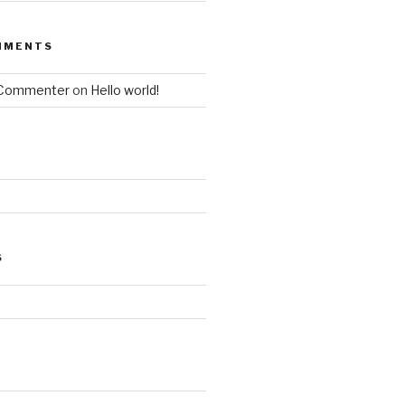
MMENTS
 Commenter
on
Hello world!
S
d