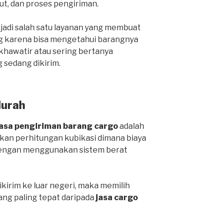
ut, dan proses pengiriman.
njadi salah satu layanan yang membuat
g karena bisa mengetahui barangnya
 khawatir atau sering bertanya
 sedang dikirim.
Murah
jasa pengiriman barang cargo
adalah
an perhitungan kubikasi dimana biaya
 dengan menggunakan sistem berat
ikirim ke luar negeri, maka memilih
yang paling tepat daripada
jasa cargo