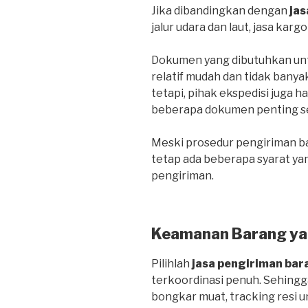
Jika dibandingkan dengan
jas
jalur udara dan laut, jasa kargo
Dokumen yang dibutuhkan untu
relatif mudah dan tidak banya
tetapi, pihak ekspedisi juga 
beberapa dokumen penting sepe
Meski prosedur pengiriman bar
tetap ada beberapa syarat ya
pengiriman.
Keamanan Barang ya
Pilihlah
jasa pengiriman bar
terkoordinasi penuh. Sehing
bongkar muat, tracking resi