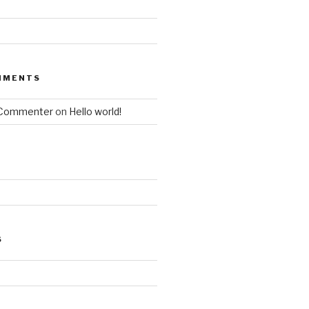
MMENTS
 Commenter
on
Hello world!
S
d