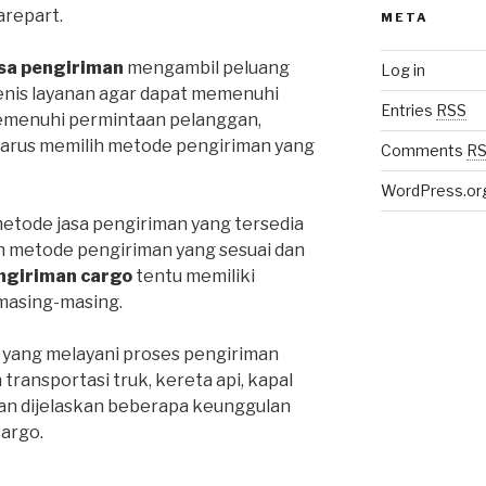
repart.
META
sa pengiriman
mengambil peluang
Log in
enis layanan agar dapat memenuhi
Entries
RSS
emenuhi permintaan pelanggan,
harus memilih metode pengiriman yang
Comments
R
WordPress.or
metode jasa pengiriman yang tersedia
ih metode pengiriman yang sesuai dan
ngiriman cargo
tentu memiliki
masing-masing.
 yang melayani proses pengiriman
ansportasi truk, kereta api, kapal
an dijelaskan beberapa keunggulan
cargo.