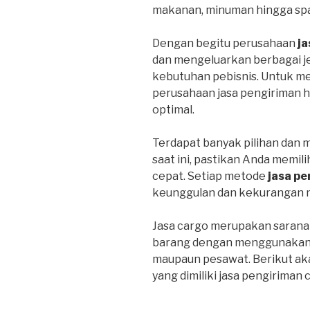
makanan, minuman hingga spa
Dengan begitu perusahaan
ja
dan mengeluarkan berbagai j
kebutuhan pebisnis. Untuk m
perusahaan jasa pengiriman 
optimal.
Terdapat banyak pilihan dan 
saat ini, pastikan Anda memil
cepat. Setiap metode
jasa pe
keunggulan dan kekurangan 
Jasa cargo merupakan sarana
barang dengan menggunakan tr
maupaun pesawat. Berikut ak
yang dimiliki jasa pengiriman 