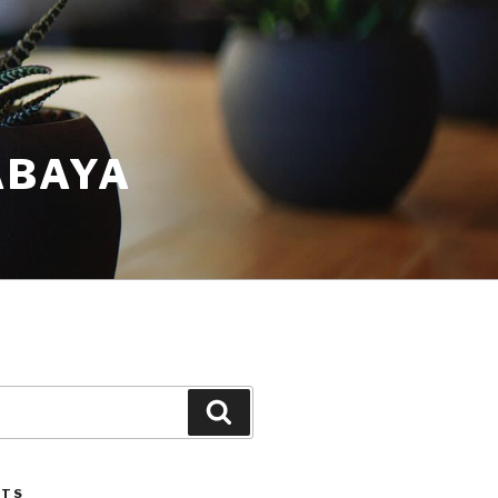
ABAYA
STS