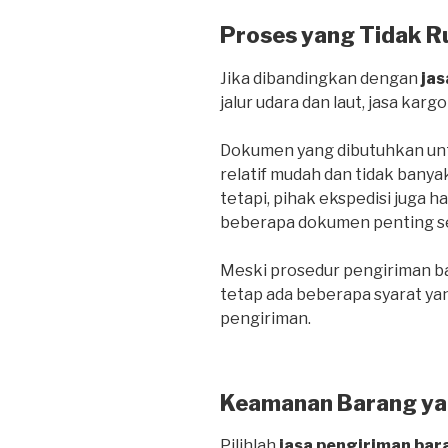
Proses yang Tidak R
Jika dibandingkan dengan
jas
jalur udara dan laut, jasa kargo
Dokumen yang dibutuhkan untu
relatif mudah dan tidak banya
tetapi, pihak ekspedisi juga 
beberapa dokumen penting sepe
Meski prosedur pengiriman bar
tetap ada beberapa syarat ya
pengiriman.
Keamanan Barang ya
Pilihlah
jasa pengiriman bar